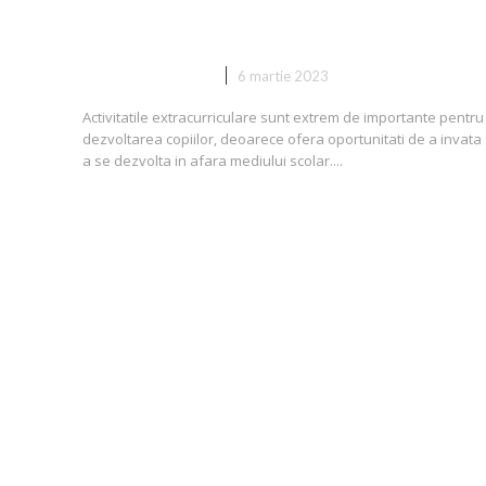
sa dansezi?
DIVERSE NOUTATI
6 martie 2023
Activitatile extracurriculare sunt extrem de importante pentru
dezvoltarea copiilor, deoarece ofera oportunitati de a invata 
a se dezvolta in afara mediului scolar....