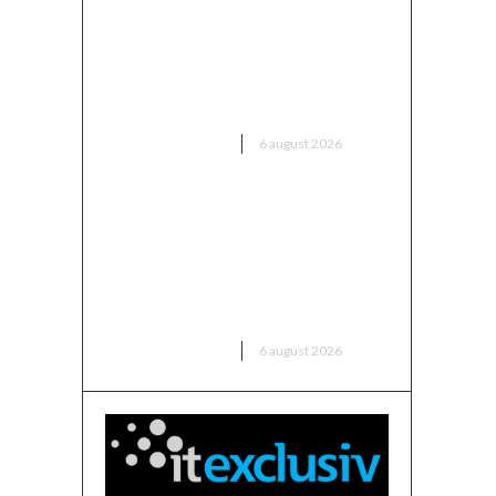
Mario Camora, după
dezamăgirea trăită de CFR: „Să
înceapă de la copii și juniori!
Aceștia nu le iau banii părinților”
DIVERSE NOUTATI
6 august 2026
România intră în cursa pentru
energia eoliană offshore:
Executivul sugerează șase zone
maritime cu o capacitate de
peste 11 GW
DIVERSE NOUTATI
6 august 2026