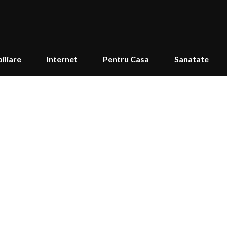
iliare
Internet
Pentru Casa
Sanatate
 sa inveti sa dansezi