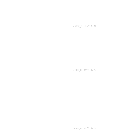
declarație de dragoste pe o
piatră de pe Transfăgărășan a
fost găsit…
DIVERSE NOUTATI
7 august 2026
Trump reînvie abolirea
cetățeniei prin naștere în SUA:
A parafat noi ordine executive
DIVERSE NOUTATI
7 august 2026
Folha, OUT de la CFR Cluj după
înfrângerea cu Tromsø! ”Îi voi
da afară pe toți!”. DOUĂ nume
”concurează” pentru funcția de
antrenor
DIVERSE NOUTATI
6 august 2026