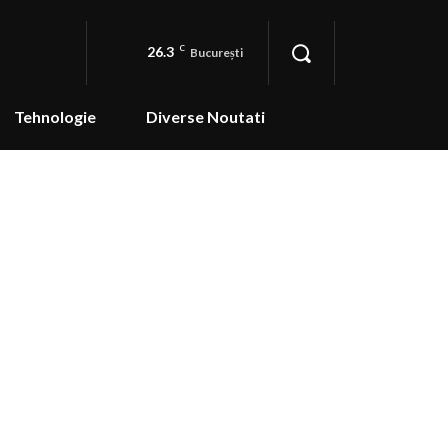
26.3
C
București
Tehnologie
Diverse Noutati