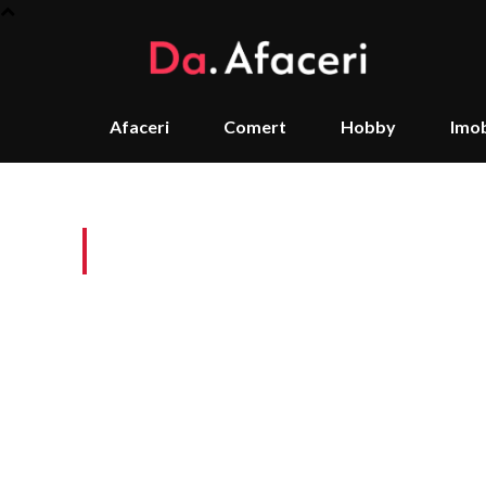
Afaceri
Comert
Hobby
Imob
Tag:
este recomandat