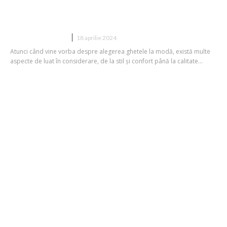
Cum se aleg ghetele la modă?
DIVERSE NOUTATI
18 aprilie 2024
Atunci când vine vorba despre alegerea ghetele la modă, există multe
aspecte de luat în considerare, de la stil și confort până la calitate...