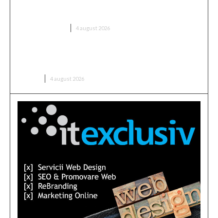
anticipează „rezultate” în următoarele două
săptămâni.
DIVERSE NOUTATI
4 august 2026
Ce ambalaje nu ar trebui să lipsească dintr-o
afacere de catering?
AFACERI
4 august 2026