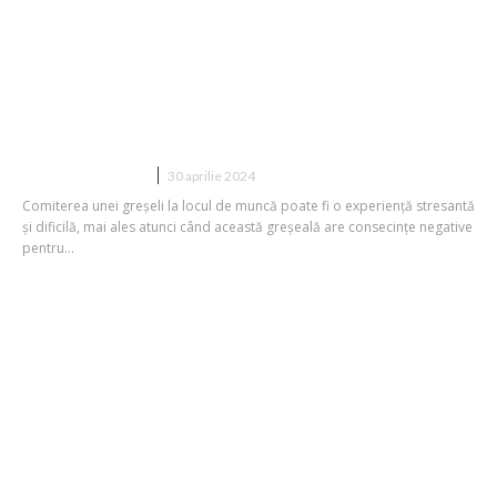
Ce poți face atunci când ai greșit la
muncă și ai o asigurare de răspundere
generală?
DIVERSE NOUTATI
30 aprilie 2024
Comiterea unei greșeli la locul de muncă poate fi o experiență stresantă
și dificilă, mai ales atunci când această greșeală are consecințe negative
pentru...